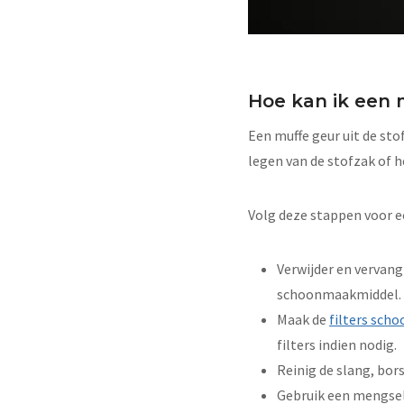
Hoe kan ik een m
Een muffe geur uit de st
legen van de stofzak of 
Volg deze stappen voor ee
Verwijder en vervang
schoonmaakmiddel.
Maak de
filters scho
filters indien nodig.
Reinig de slang, bo
Gebruik een mengsel