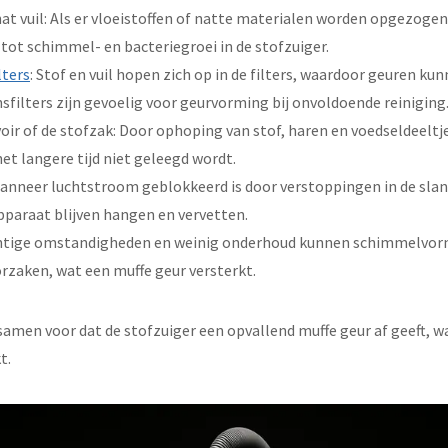
nat vuil: Als er vloeistoffen of natte materialen worden opgezogen
 tot schimmel- en bacteriegroei in de stofzuiger.
lters
: Stof en vuil hopen zich op in de filters, waardoor geuren ku
sfilters zijn gevoelig voor geurvorming bij onvoldoende reiniging
rvoir of de stofzak: Door ophoping van stof, haren en voedseldeelt
het langere tijd niet geleegd wordt.
Wanneer luchtstroom geblokkeerd is door verstoppingen in de slan
apparaat blijven hangen en vervetten.
htige omstandigheden en weinig onderhoud kunnen schimmelvorm
zaken, wat een muffe geur versterkt.
samen voor dat de stofzuiger een opvallend muffe geur af geeft,
t.