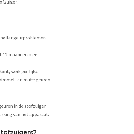
ofzuiger.
 sneller geurproblemen
tot 12 maanden mee,
nt, vaak jaarlijks.
chimmel- en muffe geuren
geuren in de stofzuiger
erking van het apparaat.
stofzuigers?