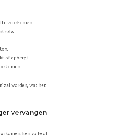
il te voorkomen.
ntrole.
ten.
kt of opbergt.
voorkomen.
uf zal worden, wat het
iger vervangen
oorkomen. Een volle of