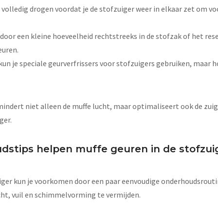
 volledig drogen voordat je de stofzuiger weer in elkaar zet om v
door een kleine hoeveelheid rechtstreeks in de stofzak of het reser
euren.
kun je speciale geurverfrissers voor stofzuigers gebruiken, maar ho
indert niet alleen de muffe lucht, maar optimaliseert ook de zuig
ger.
stips helpen muffe geuren in de stofzui
uiger kun je voorkomen door een paar eenvoudige onderhoudsrouti
ht, vuil en schimmelvorming te vermijden.