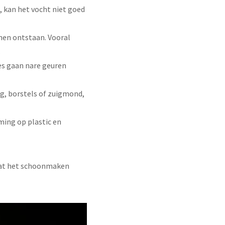
, kan het vocht niet goed
nnen ontstaan. Vooral
.
jes gaan nare geuren
g, borstels of zuigmond,
ing op plastic en
 wat het schoonmaken