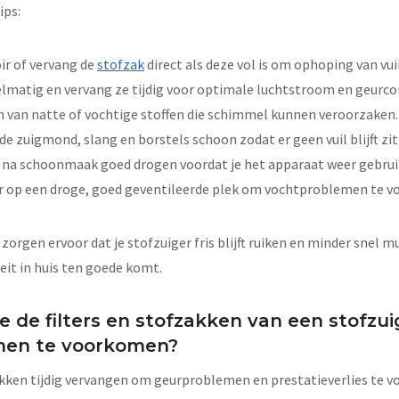
ips:
ir of vervang de
stofzak
direct als deze vol is om ophoping van vu
gelmatig en vervang ze tijdig voor optimale luchtstroom en geurco
n van natte of vochtige stoffen die schimmel kunnen veroorzaken.
e zuigmond, slang en borstels schoon zodat er geen vuil blijft zit
 na schoonmaak goed drogen voordat je het apparaat weer gebrui
r op een droge, goed geventileerde plek om vochtproblemen te 
orgen ervoor dat je stofzuiger fris blijft ruiken en minder snel m
eit in huis ten goede komt.
 de filters en stofzakken van een stofzu
men te voorkomen?
akken tijdig vervangen om geurproblemen en prestatieverlies te v