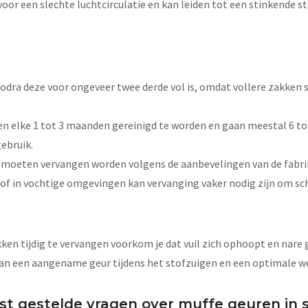
oor een slechte luchtcirculatie en kan leiden tot een stinkende st
zodra deze voor ongeveer twee derde vol is, omdat vollere zakken
nen elke 1 tot 3 maanden gereinigd te worden en gaan meestal 6 
gebruik.
 moeten vervangen worden volgens de aanbevelingen van de fabrika
k of in vochtige omgevingen kan vervanging vaker nodig zijn om s
kken tijdig te vervangen voorkom je dat vuil zich ophoopt en nare 
 aan een aangename geur tijdens het stofzuigen en een optimale w
st gestelde vragen over muffe geuren in 