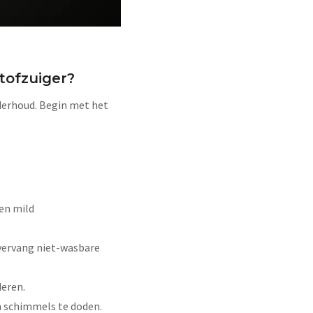
tofzuiger?
nderhoud. Begin met het
en mild
 vervang niet-wasbare
deren.
n schimmels te doden.