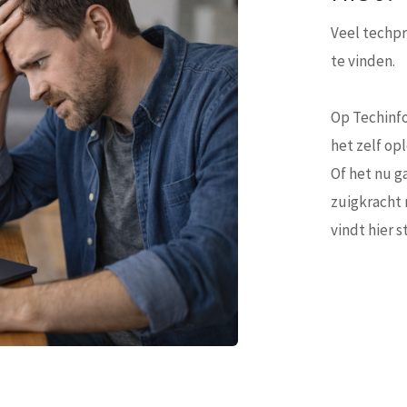
Veel techpr
te vinden.
Op Techinfo
het zelf op
Of het nu g
zuigkracht 
vindt hier 