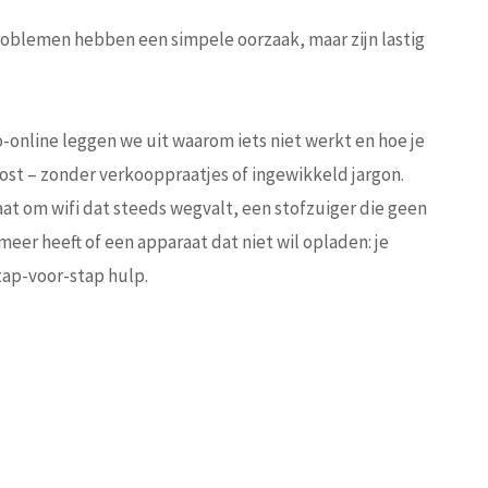
oblemen hebben een simpele oorzaak, maar zijn lastig
-online leggen we uit waarom iets niet werkt en hoe je
lost – zonder verkooppraatjes of ingewikkeld jargon.
aat om wifi dat steeds wegvalt, een stofzuiger die geen
meer heeft of een apparaat dat niet wil opladen: je
stap-voor-stap hulp.