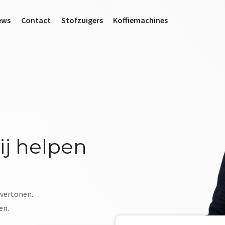
ews
Contact
Stofzuigers
Koffiemachines
j helpen
 vertonen.
en.