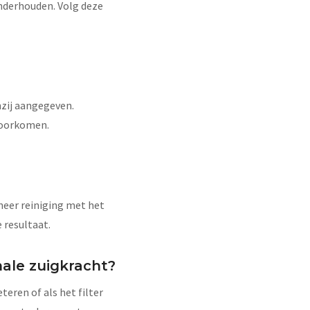
nderhouden. Volg deze
nzij aangegeven.
 voorkomen.
neer reiniging met het
 resultaat.
male zuigkracht?
teren of als het filter