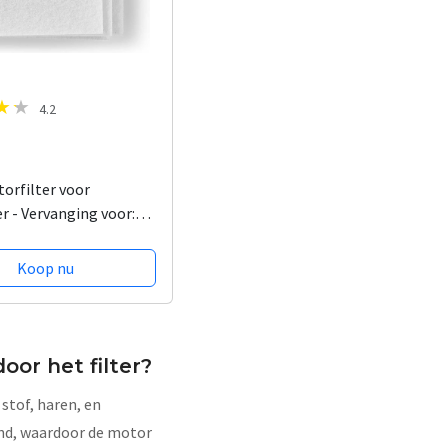
4.2
orfilter voor
r - Vervanging voor:
l - Op maat te
Koop nu
or het filter?
stof, haren, en
tand, waardoor de motor