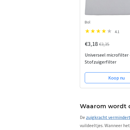
Bol
4.1
€3,18
€3,35
Universeel microfilter 
Stofzuigerfilter
Koop nu
Waarom wordt de
De
zuigkracht verminder
vuildeeltjes. Wanneer het