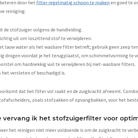
rbeteren door het
filter regelmatig schoon te maken
en goed te o
ve reiniging:
uit de stofzuiger volgens de handleiding.
ichtig uit om loszittend stof te verwijderen.
met lauw water als het wasbare filter betreft; gebruik geen zeep te
ledig drogen voordat je het terugplaatst, om schimmelvorming te
orstel om hardnekkig vuil te verwijderen bij niet-wasbare filters.
s het versleten of beschadigd is.
rkomt dat het filter vol raakt en de zuigkracht afneemt. Combi
tofafscheiders, zoals stofzakken of opvangbakken, voor het beste
vervang ik het stofzuigerfilter voor opti
neer het reinigen niet meer voldoende is om de zuigkracht te verbe