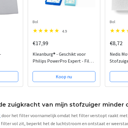
Bol
Bol
4.9
€17,99
€8,72
-
Kleanburg® - Geschikt voor
Nedis Mot
Philips PowerPro Expert - Filter
Stofzuige
set van 2 stuks - Vervanger voor
Universee
FC8003/01
knippen
Koop nu
 zuigkracht van mijn stofzuiger minder do
t
door het filter voornamelijk omdat het filter verstopt raakt met 
 filter vol zit, beperkt het de luchtstroom en ontstaat er weers