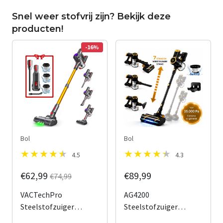
Snel weer stofvrij zijn? Bekijk deze
producten!
-16%
Bol
Bol
4.5
4.3
€62,99
€89,99
€74,99
VACTechPro
AG4200
Steelstofzuiger
Steelstofzuiger
Draadloos - 35000Pa -
Draadloos - Stofzuiger