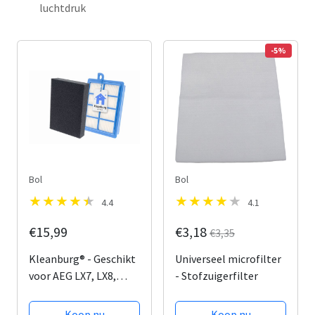
luchtdruk
-5%
Bol
Bol
4.4
4.1
€15,99
€3,18
€3,35
Kleanburg® - Geschikt
Universeel microfilter
voor AEG LX7, LX8,
- Stofzuigerfilter
ASPC en AUF - Filter
set van 2 stuks -
Koop nu
Koop nu