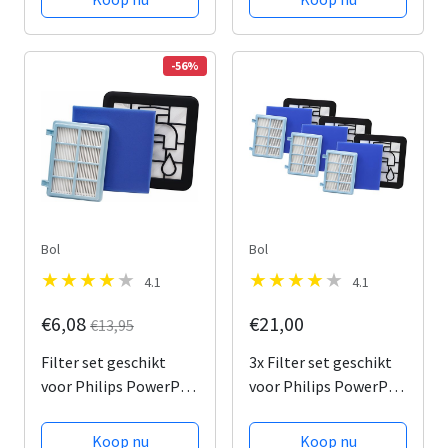
Motorfilter en HEPA-
filter
-56%
Bol
Bol
4.1
4.1
€6,08
€21,00
€13,95
Filter set geschikt
3x Filter set geschikt
voor Philips PowerPro
voor Philips PowerPro
Compact and Power
Compact & Power Pro
Pro Active en City
Active en City
Koop nu
Koop nu