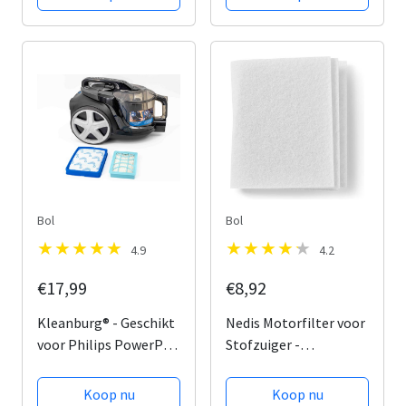
filterset FC8010/02
stofzuiger FC8010/01
FC8010/01 HEPA
FC8010/02 - Motor &
allergie - Stofzuiger
Uitblaas filter
onderdelen
Bol
Bol
4.9
4.2
€17,99
€8,92
Kleanburg® - Geschikt
Nedis Motorfilter voor
voor Philips PowerPro
Stofzuiger -
Expert - Filter set van
Vervanging voor:
2 stuks - Vervanger
Universeel - Op maat
Koop nu
Koop nu