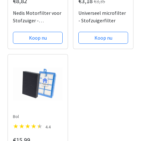
€8,82
€3,18
€3,35
Nedis Motorfilter voor
Universeel microfilter
Stofzuiger -
- Stofzuigerfilter
Vervanging voor:
Universeel - Op maat
Koop nu
Koop nu
te knippen
Bol
4.4
€15,99