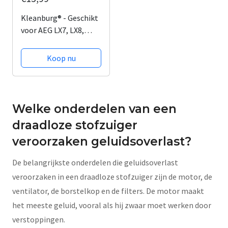
Kleanburg® - Geschikt
voor AEG LX7, LX8,
ASPC en AUF - Filter
set van 2 stuks -
Koop nu
Motorfilter en HEPA-
filter
Welke onderdelen van een
draadloze stofzuiger
veroorzaken geluidsoverlast?
De belangrijkste onderdelen die geluidsoverlast
veroorzaken in een draadloze stofzuiger zijn de motor, de
ventilator, de borstelkop en de filters. De motor maakt
het meeste geluid, vooral als hij zwaar moet werken door
verstoppingen.