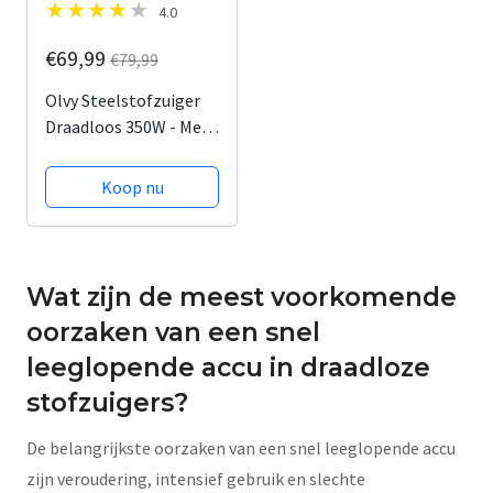
4.0
€69,99
€79,99
Olvy Steelstofzuiger
Draadloos 350W - Met
Dweilfunctie - 35000Pa
- 5 Zuigniveaus -
Koop nu
Vacuum Cleaner -
Draadloze Snoerloze
Stofzuiger - Zonder
Zak - Op Accu -...
Wat zijn de meest voorkomende
oorzaken van een snel
leeglopende accu in draadloze
stofzuigers?
De belangrijkste oorzaken van een snel leeglopende accu
zijn veroudering, intensief gebruik en slechte