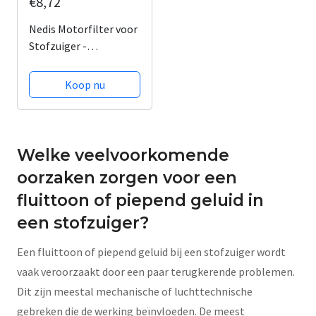
€8,72
Nedis Motorfilter voor
Stofzuiger -
Vervanging voor:
Universeel - Op maat
Koop nu
te knippen
Welke veelvoorkomende
oorzaken zorgen voor een
fluittoon of piepend geluid in
een stofzuiger?
Een fluittoon of piepend geluid bij een stofzuiger wordt
vaak veroorzaakt door een paar terugkerende problemen.
Dit zijn meestal mechanische of luchttechnische
gebreken die de werking beïnvloeden. De meest