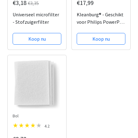
€3,18
€17,99
€3,35
Universeel microfilter
Kleanburg® - Geschikt
- Stofzuigerfilter
voor Philips PowerPro
Expert - Filter set van
2 stuks - Vervanger
Koop nu
Koop nu
voor FC8003/01
Bol
4.2