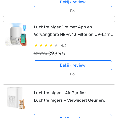
Bekijk review
Bol
Luchtreiniger Pro met App en
Vervangbare HEPA 13 Filter en UV-Lamp
– Air Purifier – 165m3/u – Air Cleaner –
4.2
4 Standen – Koolstoffilter – Tegen
€93,95
€99,95
Hooikoorts,…
Bekijk review
Bol
Luchtreiniger – Air Purifier –
Luchtreinigers – Verwijdert Geur en
Rook – Voor Ruimtes tot 31.5m² – Wit