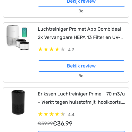
Bekijk review
Bol
Luchtreiniger Pro met App Combideal
2x Vervangbare HEPA 13 Filter en UV-
Lamp – Air Purifier – 165m3/u – Air
4.2
Cleaner – 4 Standen – Koolstoffilter –
Tegen…
Bekijk review
Bol
Erikssøn Luchtreiniger Prime – 70 m3/u
– Werkt tegen huisstofmijt, hooikoorts,
allergie, stof – Met HEPA 13 Filter +
4.4
Koolstoffilter – Air Purifier – Clean Air
€36,99
€39,99