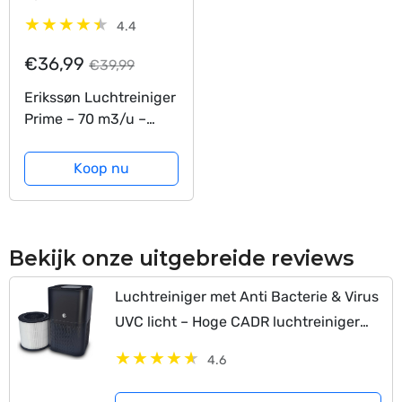
4.4
€36,99
€39,99
Erikssøn Luchtreiniger
Prime – 70 m3/u –
Werkt tegen
huisstofmijt,
Koop nu
hooikoorts, allergie,
stof – Met HEPA 13
Filter + Koolstoffilter –
Air Purifier – Clean Air
Bekijk onze uitgebreide reviews
Luchtreiniger met Anti Bacterie & Virus
UVC licht – Hoge CADR luchtreiniger
met HEPA filter en actief koolstoffilter –
4.6
air purifier – lucht reiniger