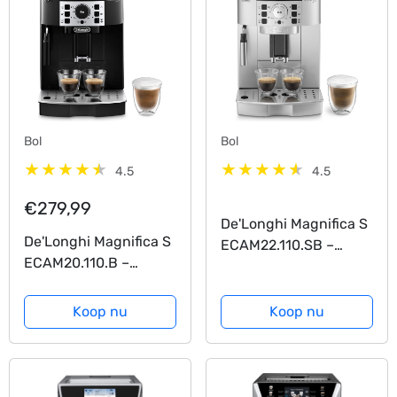
Bol
Bol
4.5
4.5
€279,99
De'Longhi Magnifica S
De'Longhi Magnifica S
ECAM22.110.SB –
ECAM20.110.B –
Volautomatische
Volautomatische
espressomachine –
espressomachine –
Zilver/zwart
Koop nu
Koop nu
Zwart