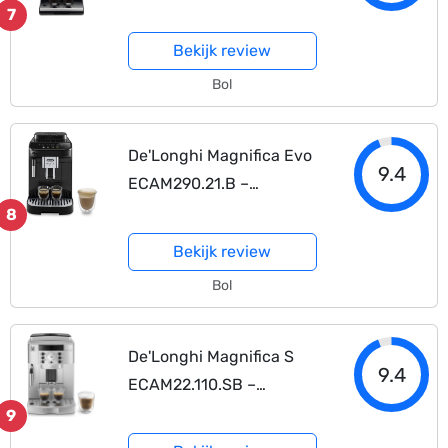
29.510B
7
Bekijk review
Bol
De'Longhi Magnifica Evo
9.4
ECAM290.21.B –
Volautomatische
8
espressomachine – Zwart
Bekijk review
Bol
De'Longhi Magnifica S
9.4
ECAM22.110.SB –
Volautomatische
9
espressomachine –