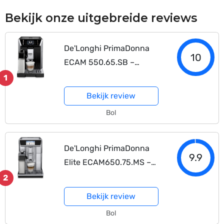
Bekijk onze uitgebreide reviews
De'Longhi PrimaDonna
10
ECAM 550.65.SB –
Volautomatische
1
espressomachine –
Bekijk review
Zwart/Zilver
Bol
De'Longhi PrimaDonna
9.9
Elite ECAM650.75.MS –
Volautomatische
2
Espressomachine –
Bekijk review
Metaal/Zilver
Bol