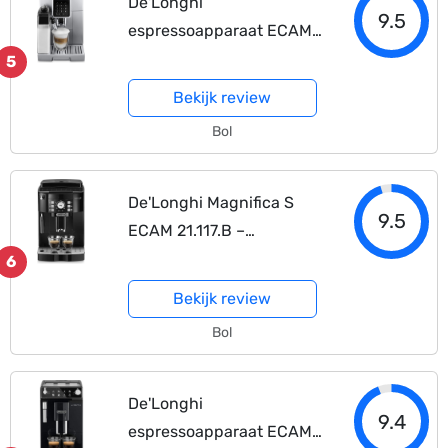
De'Longhi
9.5
espressoapparaat ECAM
350.75S
5
Bekijk review
Bol
De'Longhi Magnifica S
9.5
ECAM 21.117.B –
Volautomatische
6
espressomachine – Zwart
Bekijk review
Bol
De'Longhi
9.4
espressoapparaat ECAM