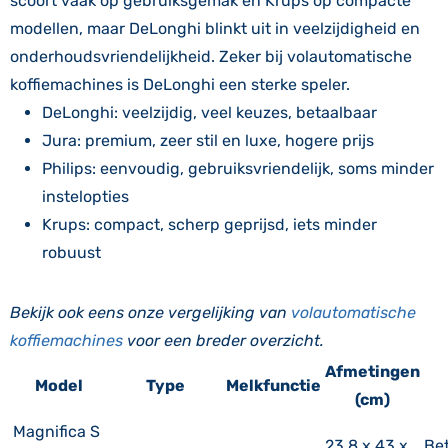
scoort vaak op gebruiksgemak en Krups op compacte
modellen, maar DeLonghi blinkt uit in veelzijdigheid en
onderhoudsvriendelijkheid. Zeker bij volautomatische
koffiemachines is DeLonghi een sterke speler.
DeLonghi: veelzijdig, veel keuzes, betaalbaar
Jura: premium, zeer stil en luxe, hogere prijs
Philips: eenvoudig, gebruiksvriendelijk, soms minder
instelopties
Krups: compact, scherp geprijsd, iets minder
robuust
Bekijk ook eens onze vergelijking van
volautomatische
koffiemachines
voor een breder overzicht.
Afmetingen
Model
Type
Melkfunctie
(cm)
Magnifica S
23,8 x 43 x
Bet