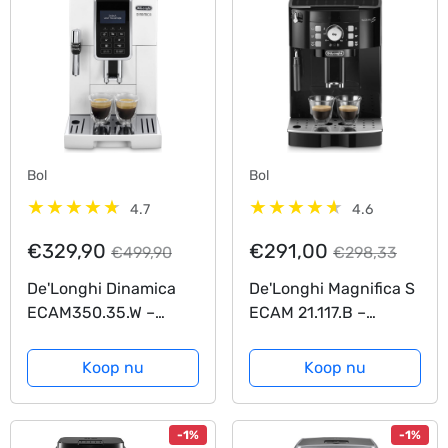
Bol
Bol
4.7
4.6
€329,90
€291,00
€499,90
€298,33
De'Longhi Dinamica
De'Longhi Magnifica S
ECAM350.35.W –
ECAM 21.117.B –
Volautomatische
Volautomatische
espressomachine – Wit
espressomachine –
Koop nu
Koop nu
Zwart
-1%
-1%