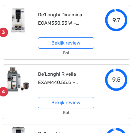
De'Longhi Dinamica
9.7
ECAM350.35.W –
Volautomatische
3
espressomachine – Wit
Bekijk review
Bol
De'Longhi Rivelia
9.5
EXAM440.55.G –
Volautomatische
4
espressomachine – Pebble
Bekijk review
Grey
Bol