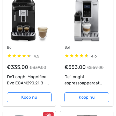
Bol
Bol
4.5
4.6
€335,00
€553,00
€339,00
€559,00
De'Longhi Magnifica
De'Longhi
Evo ECAM290.21.B –
espressoapparaat
Volautomatische
ECAM 350.75S
espressomachine –
Koop nu
Koop nu
Zwart
-2%