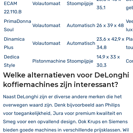
ECAM
Volautomaat
Stoompijpje
35,1
geb
22.110.B
PrimaDonna
Vee
Volautomaat
Automatisch
26 x 39 x 48
Soul
lux
Dinamica
23,6 x 42,9 x
Pla
Volautomaat
Automatisch
Plus
34,8
to
Dedica
14,9 x 33 x
Pistonmachine
Stoompijpje
Co
Style
30,3
Welke alternatieven voor DeLonghi
koffiemachines zijn interessant?
Naast DeLonghi zijn er diverse andere merken die het
overwegen waard zijn. Denk bijvoorbeeld aan Philips
voor toegankelijkheid, Jura voor premium kwaliteit en
Smeg voor een opvallend design. Ook Krups en Siemens
bieden goede machines in verschillende prijsklassen. Wil