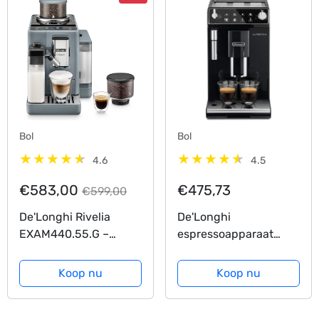
Bol
Bol
4.6
4.5
€583,00
€475,73
€599,00
De'Longhi Rivelia
De'Longhi
EXAM440.55.G –
espressoapparaat
Volautomatische
ECAM 29.510B
espressomachine –
Koop nu
Koop nu
Pebble Grey