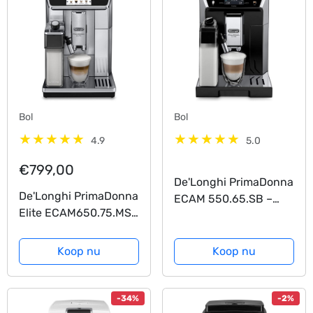
Bol
Bol
4.9
5.0
€799,00
De'Longhi PrimaDonna
De'Longhi PrimaDonna
ECAM 550.65.SB –
Elite ECAM650.75.MS
Volautomatische
– Volautomatische
espressomachine –
Espressomachine –
Zwart/Zilver
Koop nu
Koop nu
Metaal/Zilver
-34%
-2%